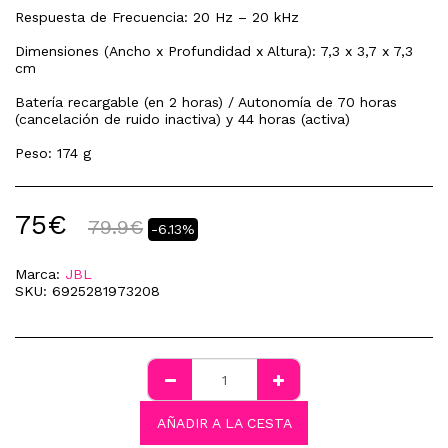
Respuesta de Frecuencia: 20 Hz – 20 kHz
Dimensiones (Ancho x Profundidad x Altura): 7,3 x 3,7 x 7,3
cm
Batería recargable (en 2 horas) / Autonomía de 70 horas
(cancelación de ruido inactiva) y 44 horas (activa)
Peso: 174 g
75
€
79.9
€
-6.13%
Marca:
JBL
SKU:
6925281973208
AÑADIR A LA CESTA