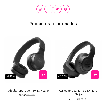
Productos relacionados
-6.15%
-4.26%
Auricular JBL Live 460NC Negro
Auricular JBL Tune 760 NC BT
Negro
90
€
95.9
€
76.5
€
079.9
€