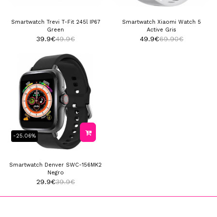
Smartwatch Trevi T-Fit 245l IP67
Smartwatch Xiaomi Watch 5
Green
Active Gris
39.9
€
49.9
€
49.9
€
69.90
€
-25.06%
Smartwatch Denver SWC-156MK2
Negro
29.9
€
39.9
€