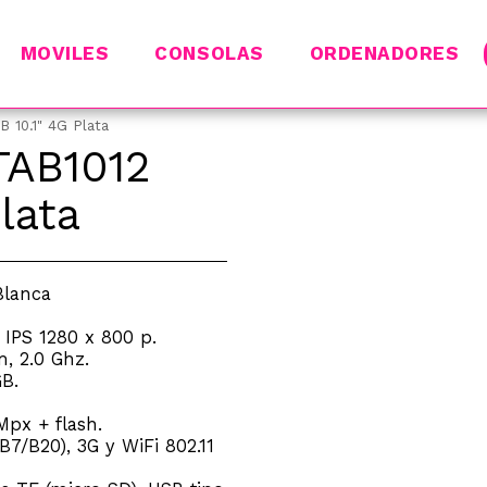
MOVILES
CONSOLAS
ORDENADORES
 10.1" 4G Plata
TAB1012
lata
Blanca
D IPS 1280 x 800 p.
, 2.0 Ghz.
B.
Mpx + flash.
7/B20), 3G y WiFi 802.11