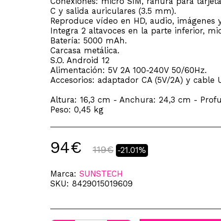
Conexiones: micro SIM, ranura para tarjet
C y salida auriculares (3.5 mm).
Reproduce vídeo en HD, audio, imágenes 
Integra 2 altavoces en la parte inferior, m
Batería: 5000 mAh.
Carcasa metálica.
S.O. Android 12
Alimentación: 5V 2A 100-240V 50/60Hz.
Accesorios: adaptador CA (5V/2A) y cable 
Altura: 16,3 cm - Anchura: 24,3 cm - Prof
Peso: 0,45 kg
94
€
119
€
-21.01%
Marca:
SUNSTECH
SKU:
8429015019609