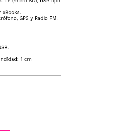
as TF (micro SD), USB tipo
y eBooks.
icrófono, GPS y Radio FM.
USB.
undidad: 1 cm