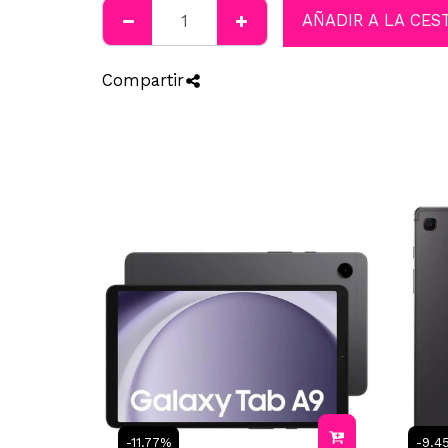
AÑADIR A LA CES
Compartir
-11.77%
-9.4